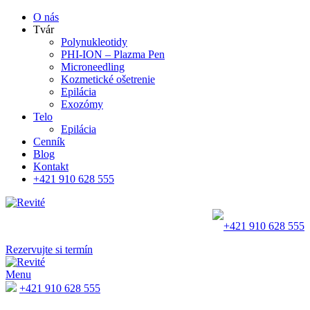
O nás
Tvár
Polynukleotidy
PHI-ION – Plazma Pen
Microneedling
Kozmetické ošetrenie
Epilácia
Exozómy
Telo
Epilácia
Cenník
Blog
Kontakt
+421 910 628 555
+421 910 628 555
Rezervujte si termín
Menu
+421 910 628 555