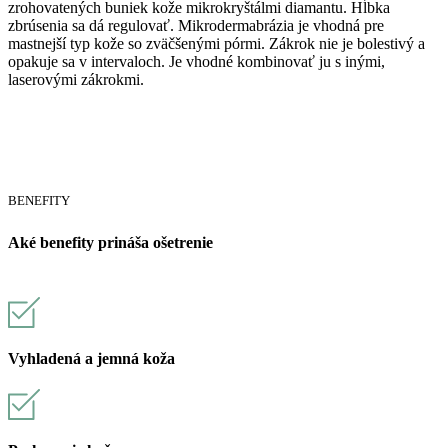
zrohovatených buniek kože mikrokryštálmi diamantu. Hĺbka
zbrúsenia sa dá regulovať. Mikrodermabrázia je vhodná pre
mastnejší typ kože so zväčšenými pórmi. Zákrok nie je bolestivý a
opakuje sa v intervaloch. Je vhodné kombinovať ju s inými,
laserovými zákrokmi.
BENEFITY
Aké benefity prináša ošetrenie
Vyhladená a jemná koža