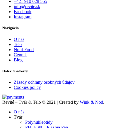
+421 910 628 555
info@revite.sk
Facebook
Instagram
Navigácia
O nás
Telo
Nutri Food
Cenník
Blog
Dôležité odkazy
Zásady ochrany osobných údajov
Cookies policy
Revité – Tvár & Telo © 2021 | Created by
Wink & Nod
.
O nás
Tvár
Polynukleotidy
PHI-ION – Plazma Pen