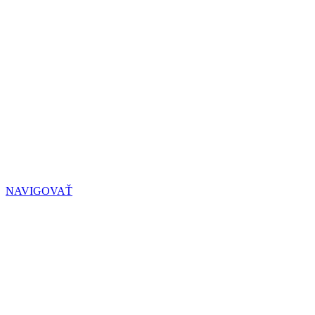
REVITÉ
Tešíme sa na vašu návštevu
NAVIGOVAŤ