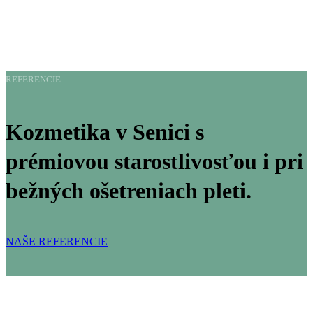
REFERENCIE
Kozmetika v Senici s
prémiovou starostlivosťou i pri
bežných ošetreniach pleti.
NAŠE REFERENCIE